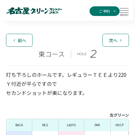
ご予約
MENU
前へ
次へ
2
東コース
HOLE
打ち下ろしのホールです。レギュラーＴＥＥより220
Ｙ付近が平らですので
セカンドショットが楽になります。
左グリーン
BACK
REG
LADYS
PAR
HDCP