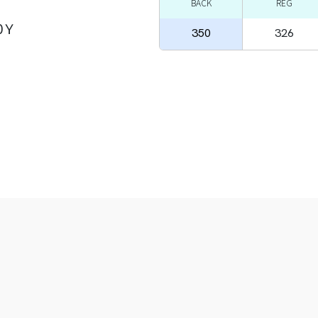
BACK
REG
0Ｙ
350
326