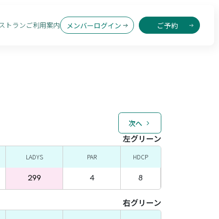
ストラン
ご利用案内
メンバーログイン
ご予約
次へ
左グリーン
LADYS
PAR
HDCP
299
4
8
右グリーン