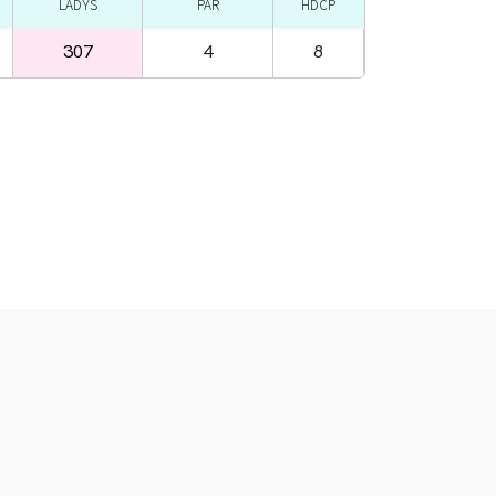
LADYS
PAR
HDCP
307
4
8