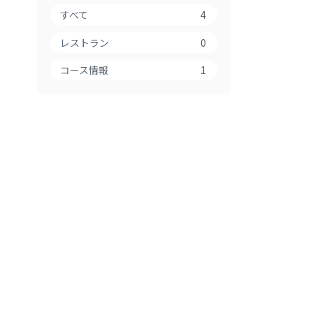
すべて
4
レストラン
0
コース情報
1
2026.04.03
2
改修工事のご案内
大