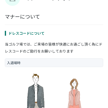
チェックイン・チェックアウト
マナー・エチケット
マナーについて
施設案内
ドレスコードについて
メンバーサービス
当ゴルフ場では、ご来場の皆様が快適にお過ごし頂く為にド
提携ゴルフ場について
レスコードのご励行をお願いしております
会社概要
入退場時